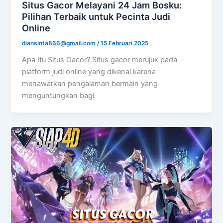
Situs Gacor Melayani 24 Jam Bosku:
Pilihan Terbaik untuk Pecinta Judi
Online
diansinta866@gmail.com
/
15 Februari 2025
Apa Itu Situs Gacor? Situs gacor merujuk pada
platform judi online yang dikenal karena
menawarkan pengalaman bermain yang
menguntungkan bagi