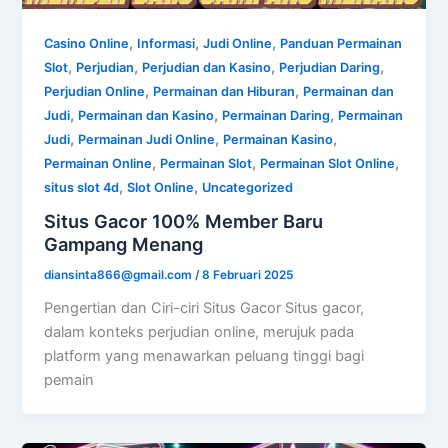
,
,
,
Casino Online
Informasi
Judi Online
Panduan Permainan
,
,
,
,
Slot
Perjudian
Perjudian dan Kasino
Perjudian Daring
,
,
Perjudian Online
Permainan dan Hiburan
Permainan dan
,
,
,
Judi
Permainan dan Kasino
Permainan Daring
Permainan
,
,
,
Judi
Permainan Judi Online
Permainan Kasino
,
,
,
Permainan Online
Permainan Slot
Permainan Slot Online
,
,
situs slot 4d
Slot Online
Uncategorized
Situs Gacor 100% Member Baru
Gampang Menang
diansinta866@gmail.com
/
8 Februari 2025
Pengertian dan Ciri-ciri Situs Gacor Situs gacor,
dalam konteks perjudian online, merujuk pada
platform yang menawarkan peluang tinggi bagi
pemain