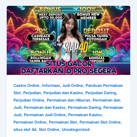
,
,
,
Casino Online
Informasi
Judi Online
Panduan Permainan
,
,
,
,
Slot
Perjudian
Perjudian dan Kasino
Perjudian Daring
,
,
Perjudian Online
Permainan dan Hiburan
Permainan dan
,
,
,
Judi
Permainan dan Kasino
Permainan Daring
Permainan
,
,
,
Judi
Permainan Judi Online
Permainan Kasino
,
,
,
Permainan Online
Permainan Slot
Permainan Slot Online
,
,
situs slot 4d
Slot Online
Uncategorized