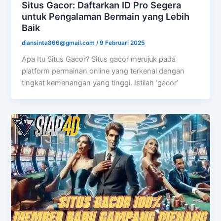
Situs Gacor: Daftarkan ID Pro Segera
untuk Pengalaman Bermain yang Lebih
Baik
diansinta866@gmail.com
/
9 Februari 2025
Apa Itu Situs Gacor? Situs gacor merujuk pada
platform permainan online yang terkenal dengan
tingkat kemenangan yang tinggi. Istilah ‘gacor’