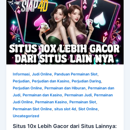
,
,
,
Informasi
Judi Online
Panduan Permainan Slot
,
,
,
Perjudian
Perjudian dan Kasino
Perjudian Daring
,
,
Perjudian Online
Permainan dan Hiburan
Permainan dan
,
,
,
Judi
Permainan dan Kasino
Permainan Judi
Permainan
,
,
,
Judi Online
Permainan Kasino
Permainan Slot
,
,
,
Permainan Slot Online
situs slot 4d
Slot Online
Uncategorized
Situs 10x Lebih Gacor dari Situs Lainnya: