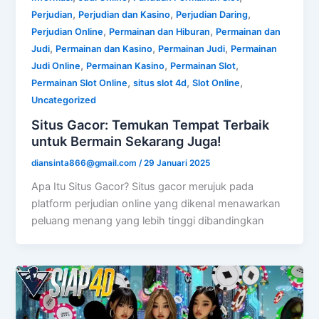
,
,
,
Perjudian
Perjudian dan Kasino
Perjudian Daring
,
,
Perjudian Online
Permainan dan Hiburan
Permainan dan
,
,
,
Judi
Permainan dan Kasino
Permainan Judi
Permainan
,
,
,
Judi Online
Permainan Kasino
Permainan Slot
,
,
,
Permainan Slot Online
situs slot 4d
Slot Online
Uncategorized
Situs Gacor: Temukan Tempat Terbaik
untuk Bermain Sekarang Juga!
diansinta866@gmail.com
/
29 Januari 2025
Apa Itu Situs Gacor? Situs gacor merujuk pada
platform perjudian online yang dikenal menawarkan
peluang menang yang lebih tinggi dibandingkan