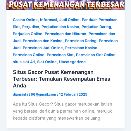
,
,
,
Casino Online
Informasi
Judi Online
Panduan Permainan
,
,
,
,
Slot
Perjudian
Perjudian dan Kasino
Perjudian Daring
,
,
Perjudian Online
Permainan dan Hiburan
Permainan dan
,
,
,
Judi
Permainan dan Kasino
Permainan Daring
Permainan
,
,
,
Judi
Permainan Judi Online
Permainan Kasino
,
,
,
Permainan Online
Permainan Slot
Permainan Slot Online
,
,
situs slot 4d
Slot Online
Uncategorized
Situs Gacor Pusat Kemenangan
Terbesar: Temukan Kesempatan Emas
Anda
diansinta866@gmail.com
/
12 Februari 2025
Apa Itu Situs Gacor? Situs gacor merupakan istilah
yang berasal dari dunia permainan online, merujuk
kepada platform yang menawarkan peluang