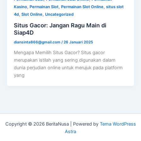
,
,
,
Kasino
Permainan Slot
Permainan Slot Online
situs slot
,
,
4d
Slot Online
Uncategorized
Situs Gacor: Jangan Ragu Main di
Siap4D
diansinta866@gmail.com
/
26 Januari 2025
Mengapa Memilih Situs Gacor? Situs gacor
merupakan istilah yang sering digunakan dalam
dunia perjudian online untuk merujuk pada platform
yang
Copyright © 2026 BeritaNusa | Powered by
Tema WordPress
Astra