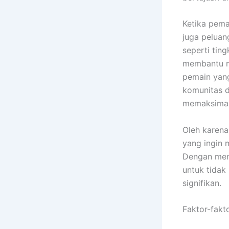
Ketika pema
juga peluan
seperti ting
membantu m
pemain yang
komunitas d
memaksimal
Oleh karena
yang ingin 
Dengan meng
untuk tidak
signifikan.
Faktor-fakt