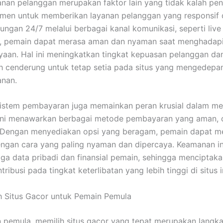
yanan pelanggan merupakan faktor lain yang tidak kalah pent
tmen untuk memberikan layanan pelanggan yang responsif d
ngan 24/7 melalui berbagai kanal komunikasi, seperti live 
n, pemain dapat merasa aman dan nyaman saat menghadap
yaan. Hal ini meningkatkan tingkat kepuasan pelanggan d
h cenderung untuk tetap setia pada situs yang mengedepa
anan.
istem pembayaran juga memainkan peran krusial dalam men
s ini menawarkan berbagai metode pembayaran yang aman, 
. Dengan menyediakan opsi yang beragam, pemain dapat m
engan cara yang paling nyaman dan dipercaya. Keamanan in
ga data pribadi dan finansial pemain, sehingga menciptak
ribusi pada tingkat keterlibatan yang lebih tinggi di situs i
h Situs Gacor untuk Pemain Pemula
 pemula, memilih situs gacor yang tepat merupakan langka