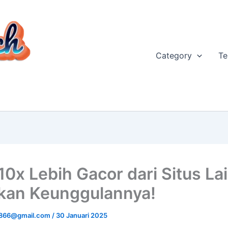
Category
Te
10x Lebih Gacor dari Situs La
an Keunggulannya!
a866@gmail.com
/
30 Januari 2025