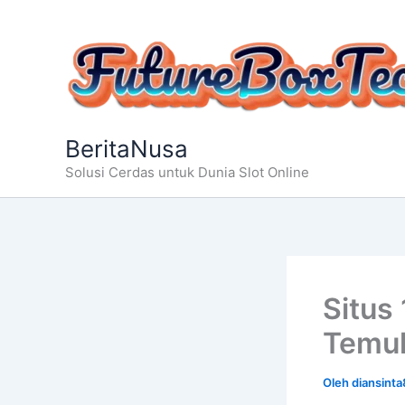
Lewati
ke
konten
BeritaNusa
Solusi Cerdas untuk Dunia Slot Online
Situs 
Temuk
Oleh
diansint