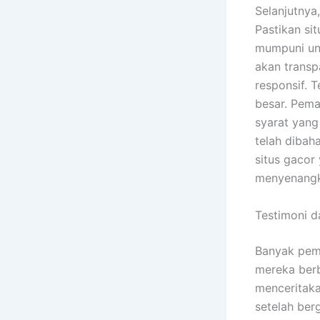
Selanjutnya
Pastikan sit
mumpuni unt
akan transp
responsif. 
besar. Pema
syarat yan
telah dibah
situs gacor
menyenangk
Testimoni d
Banyak pema
mereka berb
menceritak
setelah ber