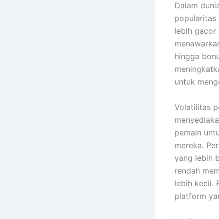
Dalam dunia
popularitas 
lebih gacor
menawarkan 
hingga bonu
meningkatk
untuk menge
Volatilitas 
menyediakan
pemain untu
mereka. Per
yang lebih 
rendah mem
lebih kecil.
platform ya