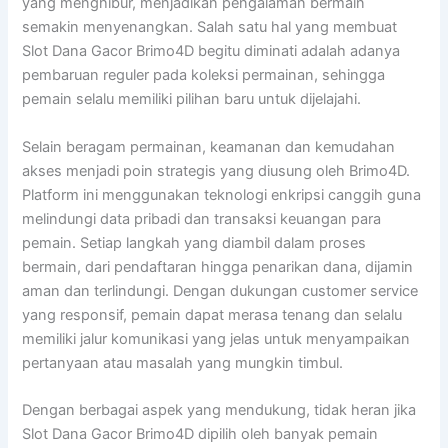
yang menghibur, menjadikan pengalaman bermain
semakin menyenangkan. Salah satu hal yang membuat
Slot Dana Gacor Brimo4D begitu diminati adalah adanya
pembaruan reguler pada koleksi permainan, sehingga
pemain selalu memiliki pilihan baru untuk dijelajahi.
Selain beragam permainan, keamanan dan kemudahan
akses menjadi poin strategis yang diusung oleh Brimo4D.
Platform ini menggunakan teknologi enkripsi canggih guna
melindungi data pribadi dan transaksi keuangan para
pemain. Setiap langkah yang diambil dalam proses
bermain, dari pendaftaran hingga penarikan dana, dijamin
aman dan terlindungi. Dengan dukungan customer service
yang responsif, pemain dapat merasa tenang dan selalu
memiliki jalur komunikasi yang jelas untuk menyampaikan
pertanyaan atau masalah yang mungkin timbul.
Dengan berbagai aspek yang mendukung, tidak heran jika
Slot Dana Gacor Brimo4D dipilih oleh banyak pemain