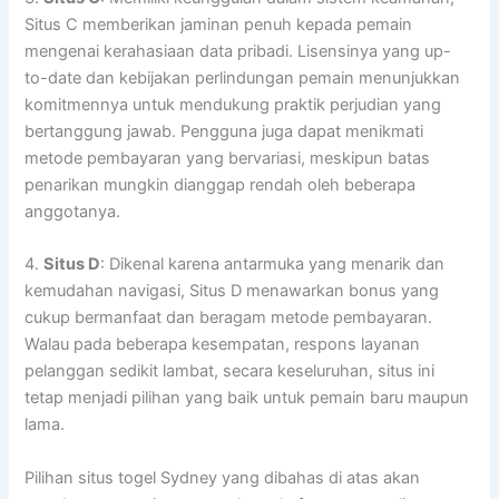
Situs C memberikan jaminan penuh kepada pemain
mengenai kerahasiaan data pribadi. Lisensinya yang up-
to-date dan kebijakan perlindungan pemain menunjukkan
komitmennya untuk mendukung praktik perjudian yang
bertanggung jawab. Pengguna juga dapat menikmati
metode pembayaran yang bervariasi, meskipun batas
penarikan mungkin dianggap rendah oleh beberapa
anggotanya.
4.
Situs D
: Dikenal karena antarmuka yang menarik dan
kemudahan navigasi, Situs D menawarkan bonus yang
cukup bermanfaat dan beragam metode pembayaran.
Walau pada beberapa kesempatan, respons layanan
pelanggan sedikit lambat, secara keseluruhan, situs ini
tetap menjadi pilihan yang baik untuk pemain baru maupun
lama.
Pilihan situs togel Sydney yang dibahas di atas akan