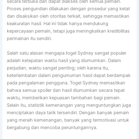
secara terbuka dan dapat diakses oleh semua pemain.
Proses pengundian dilakukan dengan prosedur yang ketat
dan disaksikan oleh otoritas terkait, sehingga memastikan
keakuratan hasil. Hal ini tidak hanya mendukung
kepercayaan pemain, tetapi juga meningkatkan kredibilitas
permainan itu sendiri.
Salah satu alasan mengapa togel Sydney sangat populer
adalah ketepatan waktu hasil yang diumumkan. Dalam
perjudian, waktu sangat penting; oleh karena itu,
keterlambatan dalam pengumuman hasil dapat berdampak
pada pengalaman pengguna. Togel Sydney memastikan
bahwa semua spoiler dan hasil diumumkan secara tepat
waktu, memberikan kepuasan tambahan bagi pemain.
Selain itu, statistik kemenangan yang menguntungkan juga
menciptakan daya tarik tersendiri. Dengan banyak pemain
yang meraih kemenangan, banyak yang termotivasi untuk
bergabung dan mencoba peruntungannya.