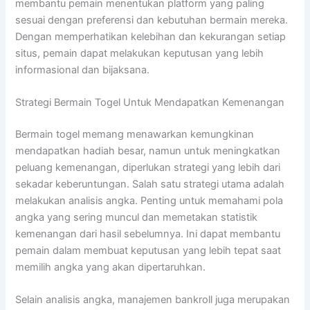
membantu pemain menentukan platform yang paling
sesuai dengan preferensi dan kebutuhan bermain mereka.
Dengan memperhatikan kelebihan dan kekurangan setiap
situs, pemain dapat melakukan keputusan yang lebih
informasional dan bijaksana.
Strategi Bermain Togel Untuk Mendapatkan Kemenangan
Bermain togel memang menawarkan kemungkinan
mendapatkan hadiah besar, namun untuk meningkatkan
peluang kemenangan, diperlukan strategi yang lebih dari
sekadar keberuntungan. Salah satu strategi utama adalah
melakukan analisis angka. Penting untuk memahami pola
angka yang sering muncul dan memetakan statistik
kemenangan dari hasil sebelumnya. Ini dapat membantu
pemain dalam membuat keputusan yang lebih tepat saat
memilih angka yang akan dipertaruhkan.
Selain analisis angka, manajemen bankroll juga merupakan