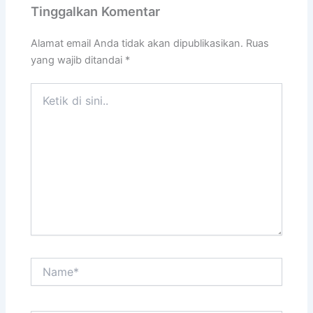
Tinggalkan Komentar
Alamat email Anda tidak akan dipublikasikan.
Ruas
yang wajib ditandai
*
Ketik
di
sini..
Name*