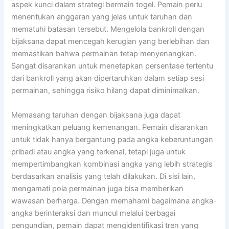
aspek kunci dalam strategi bermain togel. Pemain perlu
menentukan anggaran yang jelas untuk taruhan dan
mematuhi batasan tersebut. Mengelola bankroll dengan
bijaksana dapat mencegah kerugian yang berlebihan dan
memastikan bahwa permainan tetap menyenangkan.
Sangat disarankan untuk menetapkan persentase tertentu
dari bankroll yang akan dipertaruhkan dalam setiap sesi
permainan, sehingga risiko hilang dapat diminimalkan.
Memasang taruhan dengan bijaksana juga dapat
meningkatkan peluang kemenangan. Pemain disarankan
untuk tidak hanya bergantung pada angka keberuntungan
pribadi atau angka yang terkenal, tetapi juga untuk
mempertimbangkan kombinasi angka yang lebih strategis
berdasarkan analisis yang telah dilakukan. Di sisi lain,
mengamati pola permainan juga bisa memberikan
wawasan berharga. Dengan memahami bagaimana angka-
angka berinteraksi dan muncul melalui berbagai
pengundian, pemain dapat mengidentifikasi tren yang