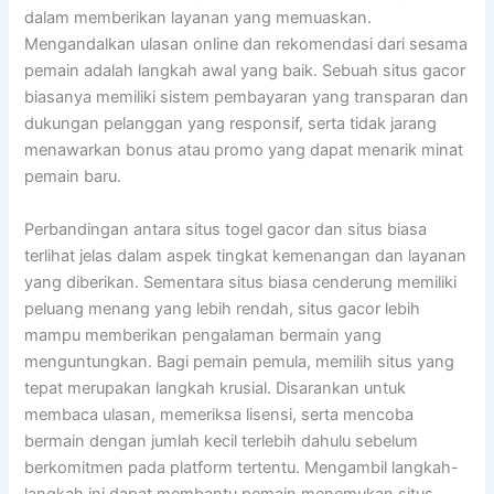
dalam memberikan layanan yang memuaskan.
Mengandalkan ulasan online dan rekomendasi dari sesama
pemain adalah langkah awal yang baik. Sebuah situs gacor
biasanya memiliki sistem pembayaran yang transparan dan
dukungan pelanggan yang responsif, serta tidak jarang
menawarkan bonus atau promo yang dapat menarik minat
pemain baru.
Perbandingan antara situs togel gacor dan situs biasa
terlihat jelas dalam aspek tingkat kemenangan dan layanan
yang diberikan. Sementara situs biasa cenderung memiliki
peluang menang yang lebih rendah, situs gacor lebih
mampu memberikan pengalaman bermain yang
menguntungkan. Bagi pemain pemula, memilih situs yang
tepat merupakan langkah krusial. Disarankan untuk
membaca ulasan, memeriksa lisensi, serta mencoba
bermain dengan jumlah kecil terlebih dahulu sebelum
berkomitmen pada platform tertentu. Mengambil langkah-
langkah ini dapat membantu pemain menemukan situs