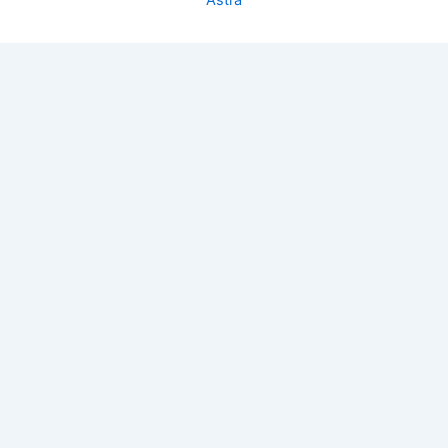
Astra