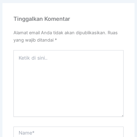
Tinggalkan Komentar
Alamat email Anda tidak akan dipublikasikan.
Ruas
yang wajib ditandai
*
Ketik
di
sini..
Name*