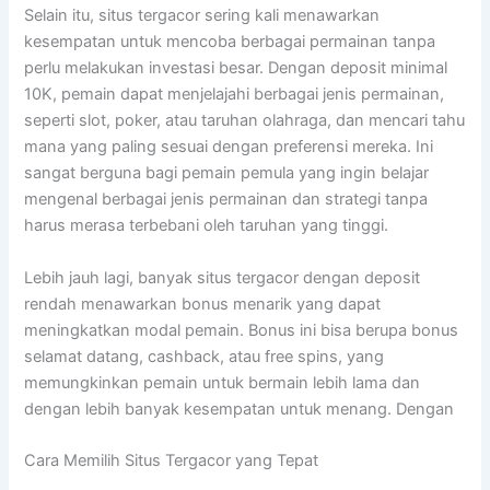
Selain itu, situs tergacor sering kali menawarkan
kesempatan untuk mencoba berbagai permainan tanpa
perlu melakukan investasi besar. Dengan deposit minimal
10K, pemain dapat menjelajahi berbagai jenis permainan,
seperti slot, poker, atau taruhan olahraga, dan mencari tahu
mana yang paling sesuai dengan preferensi mereka. Ini
sangat berguna bagi pemain pemula yang ingin belajar
mengenal berbagai jenis permainan dan strategi tanpa
harus merasa terbebani oleh taruhan yang tinggi.
Lebih jauh lagi, banyak situs tergacor dengan deposit
rendah menawarkan bonus menarik yang dapat
meningkatkan modal pemain. Bonus ini bisa berupa bonus
selamat datang, cashback, atau free spins, yang
memungkinkan pemain untuk bermain lebih lama dan
dengan lebih banyak kesempatan untuk menang. Dengan
Cara Memilih Situs Tergacor yang Tepat