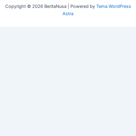
Copyright © 2026 BeritaNusa | Powered by
Tema WordPress
Astra