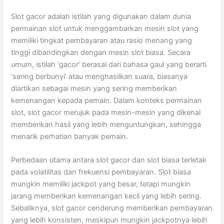
Slot gacor adalah istilah yang digunakan dalam dunia
permainan slot untuk menggambarkan mesin slot yang
memiliki tingkat pembayaran atau rasio menang yang
tinggi dibandingkan dengan mesin slot biasa. Secara
umum, istilah ‘gacor’ berasal dari bahasa gaul yang berarti
‘sering berbunyi’ atau menghasilkan suara, biasanya
diartikan sebagai mesin yang sering memberikan
kemenangan kepada pemain. Dalam konteks permainan
slot, slot gacor merujuk pada mesin-mesin yang dikenal
memberikan hasil yang lebih menguntungkan, sehingga
menarik perhatian banyak pemain.
Perbedaan utama antara slot gacor dan slot biasa terletak
pada volatilitas dan frekuensi pembayaran. Slot biasa
mungkin memiliki jackpot yang besar, tetapi mungkin
jarang memberikan kemenangan kecil yang lebih sering.
Sebaliknya, slot gacor cenderung memberikan pembayaran
yang lebih konsisten, meskipun mungkin jackpotnya lebih