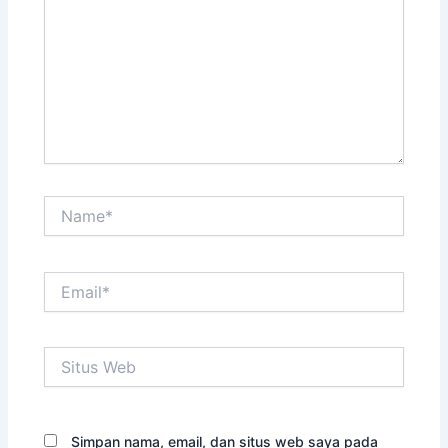
Name*
Email*
Situs
Web
Simpan nama, email, dan situs web saya pada