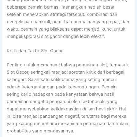
beberapa pemain berhasil menangkan hadiah besar
setelah menerapkan strategi tersebut. Kombinasi dari
pengelolaan bankroll, pemilihan permainan yang tepat, dan
waktu bermain yang bijaksana dapat menjadi kunci untuk
mengeksplorasi slot gacor dengan lebih efektif.
Kritik dan Taktik Slot Gacor
Penting untuk memahami bahwa permainan slot, termasuk
Slot Gacor, seringkali menjadi sorotan kritik dari berbagai
kalangan. Salah satu kritik utama yang sering muncul
adalah ketergantungan pada keberuntungan. Pemain
sering kali dihadapkan pada kenyataan bahwa hasil
permainan sangat dipengaruhi oleh faktor acak, yang
dapat menyebabkan ketidakpastian dalam hasil akhir. Hal
ini bisa menjadi pandangan negatif, terutama bagi mereka
yang kurang memahami mekanisme permainan dan hukum
probabilitas yang mendasarinya.