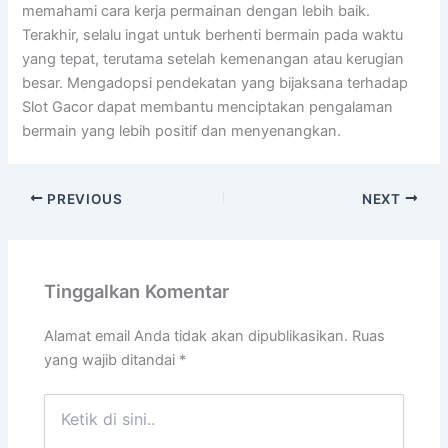
memahami cara kerja permainan dengan lebih baik.
Terakhir, selalu ingat untuk berhenti bermain pada waktu
yang tepat, terutama setelah kemenangan atau kerugian
besar. Mengadopsi pendekatan yang bijaksana terhadap
Slot Gacor dapat membantu menciptakan pengalaman
bermain yang lebih positif dan menyenangkan.
PREVIOUS
NEXT
Tinggalkan Komentar
Alamat email Anda tidak akan dipublikasikan.
Ruas
yang wajib ditandai
*
Ketik
di
sini..