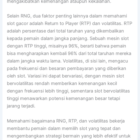
mengakibatkan kemenangan ataupun kekalahan.
Selain RNG, dua faktor penting lainnya dalam memahami
slot gacor adalah Return to Player (RTP) dan volatilitas. RTP
adalah persentase dari total taruhan yang dikembalikan
kepada pemain dalam jangka panjang. Sebuah mesin slot
dengan RTP tinggi, misalnya 96%, berarti bahwa pemain
bisa mengharapkan kembali 96% dari total taruhan mereka
dalam jangka waktu lama. Volatilitas, di sisi lain, mengacu
pada frekuensi dan besaran pembayaran yang diberikan
oleh slot. Variasi ini dapat bervariasi, dengan mesin slot
bervolatilitas rendah memberikan kemenangan kecil
dengan frekuensi lebih tinggi, sementara slot bervolatilitas
tinggi menawarkan potensi kemenangan besar tetapi
jarang terjadi.
Memahami bagaimana RNG, RTP, dan volatilitas bekerja
membantu pemain dalam memilih slot yang tepat dan
mengembangkan strategi bermain yang lebih efektif untuk