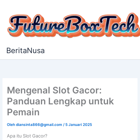
Lewati
ke
konten
BeritaNusa
Mengenal Slot Gacor:
Panduan Lengkap untuk
Pemain
Oleh
diansinta866@gmail.com
/
5 Januari 2025
Apa itu Slot Gacor?