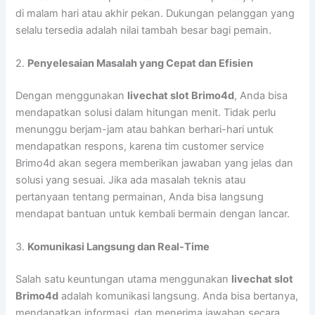
di malam hari atau akhir pekan. Dukungan pelanggan yang
selalu tersedia adalah nilai tambah besar bagi pemain.
2.
Penyelesaian Masalah yang Cepat dan Efisien
Dengan menggunakan
livechat slot Brimo4d
, Anda bisa
mendapatkan solusi dalam hitungan menit. Tidak perlu
menunggu berjam-jam atau bahkan berhari-hari untuk
mendapatkan respons, karena tim customer service
Brimo4d akan segera memberikan jawaban yang jelas dan
solusi yang sesuai. Jika ada masalah teknis atau
pertanyaan tentang permainan, Anda bisa langsung
mendapat bantuan untuk kembali bermain dengan lancar.
3.
Komunikasi Langsung dan Real-Time
Salah satu keuntungan utama menggunakan
livechat slot
Brimo4d
adalah komunikasi langsung. Anda bisa bertanya,
mendapatkan informasi, dan menerima jawaban secara