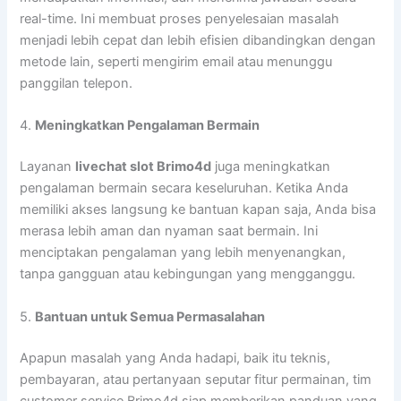
real-time. Ini membuat proses penyelesaian masalah
menjadi lebih cepat dan lebih efisien dibandingkan dengan
metode lain, seperti mengirim email atau menunggu
panggilan telepon.
4.
Meningkatkan Pengalaman Bermain
Layanan
livechat slot Brimo4d
juga meningkatkan
pengalaman bermain secara keseluruhan. Ketika Anda
memiliki akses langsung ke bantuan kapan saja, Anda bisa
merasa lebih aman dan nyaman saat bermain. Ini
menciptakan pengalaman yang lebih menyenangkan,
tanpa gangguan atau kebingungan yang mengganggu.
5.
Bantuan untuk Semua Permasalahan
Apapun masalah yang Anda hadapi, baik itu teknis,
pembayaran, atau pertanyaan seputar fitur permainan, tim
customer service Brimo4d siap memberikan panduan yang