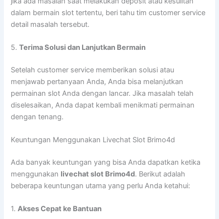
jika ada masalah saat melakukan deposit atau kesulitan
dalam bermain slot tertentu, beri tahu tim customer service
detail masalah tersebut.
5.
Terima Solusi dan Lanjutkan Bermain
Setelah customer service memberikan solusi atau
menjawab pertanyaan Anda, Anda bisa melanjutkan
permainan slot Anda dengan lancar. Jika masalah telah
diselesaikan, Anda dapat kembali menikmati permainan
dengan tenang.
Keuntungan Menggunakan Livechat Slot Brimo4d
Ada banyak keuntungan yang bisa Anda dapatkan ketika
menggunakan
livechat slot Brimo4d
. Berikut adalah
beberapa keuntungan utama yang perlu Anda ketahui:
1.
Akses Cepat ke Bantuan