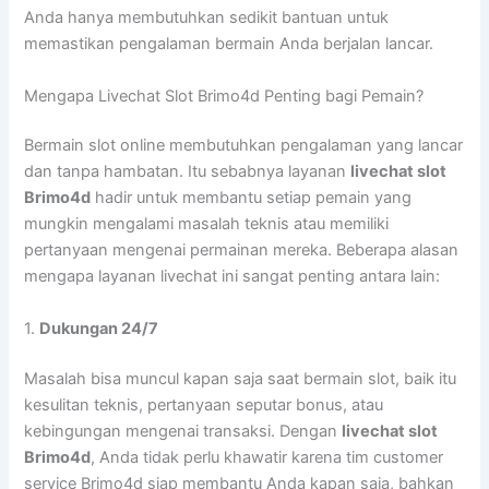
Anda hanya membutuhkan sedikit bantuan untuk
memastikan pengalaman bermain Anda berjalan lancar.
Mengapa Livechat Slot Brimo4d Penting bagi Pemain?
Bermain slot online membutuhkan pengalaman yang lancar
dan tanpa hambatan. Itu sebabnya layanan
livechat slot
Brimo4d
hadir untuk membantu setiap pemain yang
mungkin mengalami masalah teknis atau memiliki
pertanyaan mengenai permainan mereka. Beberapa alasan
mengapa layanan livechat ini sangat penting antara lain:
1.
Dukungan 24/7
Masalah bisa muncul kapan saja saat bermain slot, baik itu
kesulitan teknis, pertanyaan seputar bonus, atau
kebingungan mengenai transaksi. Dengan
livechat slot
Brimo4d
, Anda tidak perlu khawatir karena tim customer
service Brimo4d siap membantu Anda kapan saja, bahkan