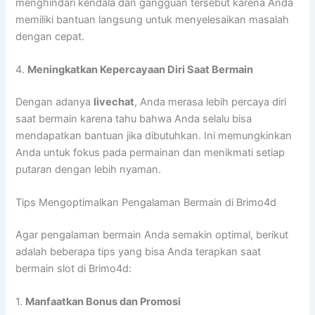
menghindari kendala dan gangguan tersebut karena Anda
memiliki bantuan langsung untuk menyelesaikan masalah
dengan cepat.
4.
Meningkatkan Kepercayaan Diri Saat Bermain
Dengan adanya
livechat
, Anda merasa lebih percaya diri
saat bermain karena tahu bahwa Anda selalu bisa
mendapatkan bantuan jika dibutuhkan. Ini memungkinkan
Anda untuk fokus pada permainan dan menikmati setiap
putaran dengan lebih nyaman.
Tips Mengoptimalkan Pengalaman Bermain di Brimo4d
Agar pengalaman bermain Anda semakin optimal, berikut
adalah beberapa tips yang bisa Anda terapkan saat
bermain slot di Brimo4d:
1.
Manfaatkan Bonus dan Promosi