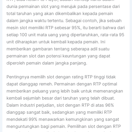
dunia permainan slot yang merujuk pada persentase dari
total taruhan yang akan dikembalikan kepada pemain
dalam jangka waktu tertentu. Sebagai contoh, jika sebuah
mesin slot memiliki RTP sebesar 95%, itu berarti bahwa dari
setiap 100 unit mata uang yang dipertaruhkan, rata-rata 95
unit diharapkan untuk kembali kepada pemain. Ini
memberikan gambaran tentang seberapa adil suatu
permainan slot dan potensi keuntungan yang dapat
diperoleh pemain dalam jangka panjang.
Pentingnya memilih slot dengan rating RTP tinggi tidak
dapat dianggap remeh. Permainan dengan RTP optimal
memberikan peluang yang lebih baik untuk memenangkan
kembali sejumlah besar dari taruhan yang telah dibuat.
Dalam industri perjudian, slot dengan RTP di atas 96%
dianggap sangat baik, sedangkan yang memiliki RTP
mendekati 99% menawarkan kemungkinan yang sangat
menguntungkan bagi pemain. Pemilihan slot dengan RTP