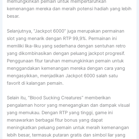
memungkinkan pemain untuk mempertaruhkan
kemenangan mereka dan meraih potensi hadiah yang lebih
besar.
Selanjutnya, “Jackpot 6000” juga merupakan permainan
slot yang menarik dengan RTP 99,9%. Permainan ini
memiliki lika-liku yang sederhana dengan sentuhan retro
yang dikombinasikan dengan peluang jackpot progresif.
Penggunaan fitur taruhan memungkinkan pemain untuk
menggandakan kemenangan mereka dengan cara yang
mengasyikkan, menjadikan Jackpot 6000 salah satu
favorit di kalangan pemain.
Selain itu, “Blood Sucking Creatures” memberikan
pengalaman horor yang menegangkan dan dampak visual
yang memukau. Dengan RTP yang tinggi, game ini
menawarkan berbagai fitur bonus yang dapat
meningkatkan peluang pemain untuk meraih kemenangan
lebih besar, termasuk putaran gratis dan simbol liar yang