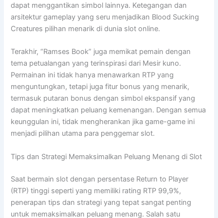
dapat menggantikan simbol lainnya. Ketegangan dan
arsitektur gameplay yang seru menjadikan Blood Sucking
Creatures pilihan menarik di dunia slot online.
Terakhir, “Ramses Book” juga memikat pemain dengan
tema petualangan yang terinspirasi dari Mesir kuno.
Permainan ini tidak hanya menawarkan RTP yang
menguntungkan, tetapi juga fitur bonus yang menarik,
termasuk putaran bonus dengan simbol ekspansif yang
dapat meningkatkan peluang kemenangan. Dengan semua
keunggulan ini, tidak mengherankan jika game-game ini
menjadi pilihan utama para penggemar slot.
Tips dan Strategi Memaksimalkan Peluang Menang di Slot
Saat bermain slot dengan persentase Return to Player
(RTP) tinggi seperti yang memiliki rating RTP 99,9%,
penerapan tips dan strategi yang tepat sangat penting
untuk memaksimalkan peluang menang. Salah satu