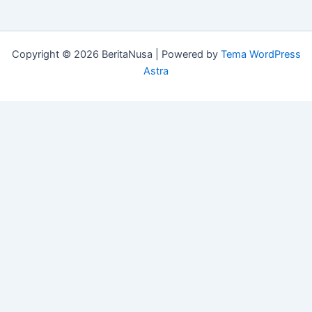
Copyright © 2026 BeritaNusa | Powered by
Tema WordPress
Astra