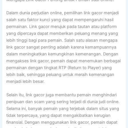
Dalam dunia perjudian online, pemilihan link gacor menjadi
salah satu faktor kunci yang dapat mempengaruhi hasil
permainan. Link gacor merujuk pada tautan atau platform
yang dipercaya dapat memberikan peluang menang yang
lebih tinggi bagi para pemain. Salah satu alasan mengapa
link gacor sangat penting adalah karena kemampuannya
dalam meningkatkan kemungkinan kemenangan. Dengan
mengakses link gacor, pemain dapat menemukan berbagai
permainan dengan tingkat RTP (Return to Player) yang
lebih baik, sehingga peluang untuk meraih kemenangan
menjadi lebih besar.
Selain itu, link gacor juga membantu pemain menghindari
penipuan dan scam yang sering terjadi di dunia judi online.
Selama ini, banyak pemain yang terjebak dalam situs yang
tidak terpercaya, yang dapat mengakibatkan kerugian
finansial. Dengan menggunakan link gacor, pemain dapat