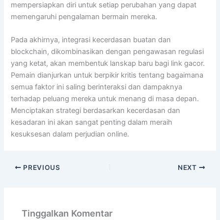
mempersiapkan diri untuk setiap perubahan yang dapat
memengaruhi pengalaman bermain mereka.
Pada akhirnya, integrasi kecerdasan buatan dan
blockchain, dikombinasikan dengan pengawasan regulasi
yang ketat, akan membentuk lanskap baru bagi link gacor.
Pemain dianjurkan untuk berpikir kritis tentang bagaimana
semua faktor ini saling berinteraksi dan dampaknya
terhadap peluang mereka untuk menang di masa depan.
Menciptakan strategi berdasarkan kecerdasan dan
kesadaran ini akan sangat penting dalam meraih
kesuksesan dalam perjudian online.
PREVIOUS
NEXT
Tinggalkan Komentar