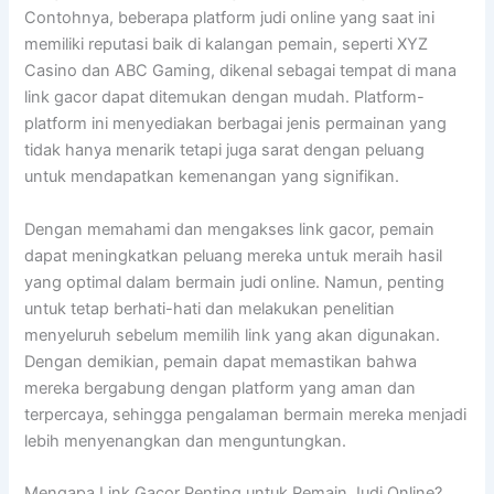
Contohnya, beberapa platform judi online yang saat ini
memiliki reputasi baik di kalangan pemain, seperti XYZ
Casino dan ABC Gaming, dikenal sebagai tempat di mana
link gacor dapat ditemukan dengan mudah. Platform-
platform ini menyediakan berbagai jenis permainan yang
tidak hanya menarik tetapi juga sarat dengan peluang
untuk mendapatkan kemenangan yang signifikan.
Dengan memahami dan mengakses link gacor, pemain
dapat meningkatkan peluang mereka untuk meraih hasil
yang optimal dalam bermain judi online. Namun, penting
untuk tetap berhati-hati dan melakukan penelitian
menyeluruh sebelum memilih link yang akan digunakan.
Dengan demikian, pemain dapat memastikan bahwa
mereka bergabung dengan platform yang aman dan
terpercaya, sehingga pengalaman bermain mereka menjadi
lebih menyenangkan dan menguntungkan.
Mengapa Link Gacor Penting untuk Pemain Judi Online?