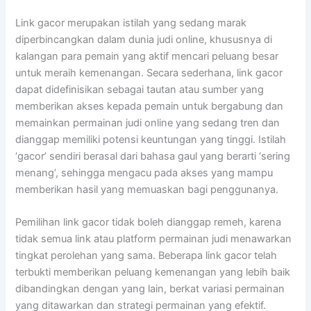
Link gacor merupakan istilah yang sedang marak
diperbincangkan dalam dunia judi online, khususnya di
kalangan para pemain yang aktif mencari peluang besar
untuk meraih kemenangan. Secara sederhana, link gacor
dapat didefinisikan sebagai tautan atau sumber yang
memberikan akses kepada pemain untuk bergabung dan
memainkan permainan judi online yang sedang tren dan
dianggap memiliki potensi keuntungan yang tinggi. Istilah
‘gacor’ sendiri berasal dari bahasa gaul yang berarti ‘sering
menang’, sehingga mengacu pada akses yang mampu
memberikan hasil yang memuaskan bagi penggunanya.
Pemilihan link gacor tidak boleh dianggap remeh, karena
tidak semua link atau platform permainan judi menawarkan
tingkat perolehan yang sama. Beberapa link gacor telah
terbukti memberikan peluang kemenangan yang lebih baik
dibandingkan dengan yang lain, berkat variasi permainan
yang ditawarkan dan strategi permainan yang efektif.