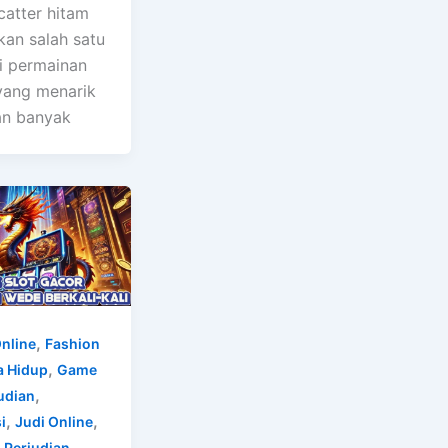
catter hitam
an salah satu
i permainan
yang menarik
an banyak
,
nline
Fashion
,
a Hidup
Game
,
udian
,
,
i
Judi Online
,
 Perjudian