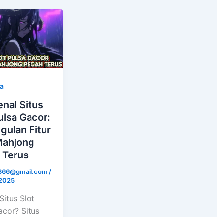
sa
nal Situs
ulsa Gacor:
gulan Fitur
Mahjong
 Terus
a866@gmail.com
/
 2025
Situs Slot
acor? Situs