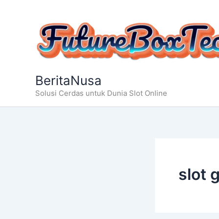
Lewati
ke
konten
BeritaNusa
Solusi Cerdas untuk Dunia Slot Online
slot