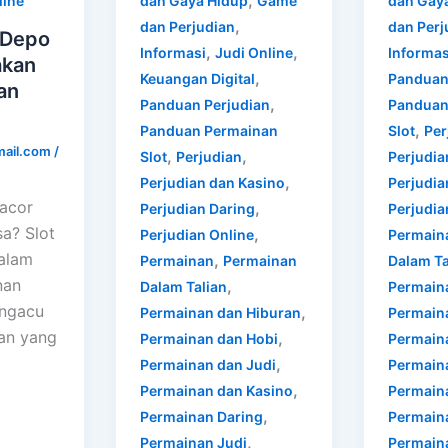
,
line
dan Gaya Hidup
Game
dan Gay
,
dan Perjudian
dan Perj
 Depo
,
,
Informasi
Judi Online
Informas
akan
,
Keuangan Digital
Panduan
an
,
Panduan Perjudian
Panduan
,
Panduan Permainan
Slot
Per
mail.com
/
,
,
Slot
Perjudian
Perjudia
,
Perjudian dan Kasino
Perjudia
Gacor
,
Perjudian Daring
Perjudia
a? Slot
,
Perjudian Online
Permain
dalam
,
Permainan
Permainan
Dalam Ta
nan
,
Dalam Talian
Permain
engacu
,
Permainan dan Hiburan
Permain
an yang
,
Permainan dan Hobi
Permain
,
Permainan dan Judi
Permain
,
Permainan dan Kasino
Permain
,
Permainan Daring
Permain
,
Permainan Judi
Permaina