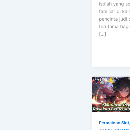
istilah yang 
familiar di ka
pencinta judi 
terutama bagi
[…]
Permainan Slot