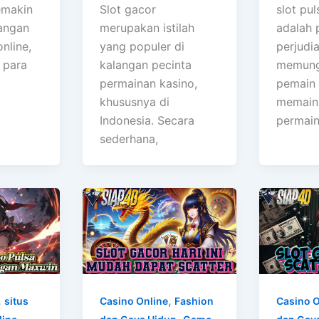
semakin
Slot gacor
slot pu
langan
merupakan istilah
adalah 
online,
yang populer di
perjudi
 para
kalangan pecinta
memung
permainan kasino,
pemain 
khususnya di
memain
Indonesia. Secara
permai
sederhana,
,
,
situs
Casino Online
Fashion
Casino O