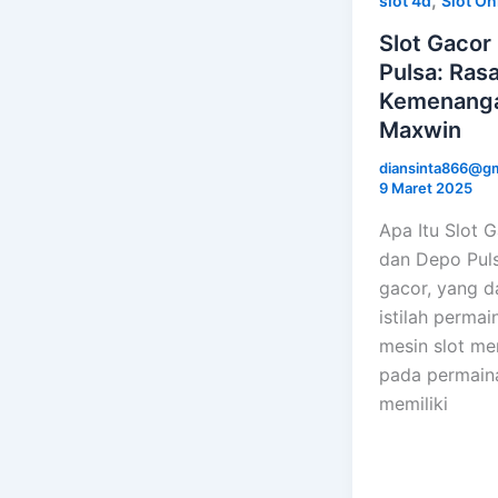
,
slot 4d
Slot On
Slot Gacor
Pulsa: Ras
Kemenang
Maxwin
diansinta866@g
9 Maret 2025
Apa Itu Slot 
dan Depo Puls
gacor, yang 
istilah permai
mesin slot m
pada permain
memiliki