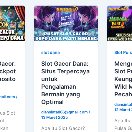
slot dana
Slot Pul
Gacor:
Slot Gacor Dana:
Menge
ackpot
Situs Terpercaya
Slot P
posito
untuk
Keung
Pengalaman
Wild 
Bermain yang
Pecah
mail.com
/
Optimal
diansint
12 Maret
diansinta866@gmail.com
/
us Slot
13 Maret 2025
lot
Apa Itu 
akan
Apa itu Slot Gacor?
Pulsa G