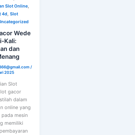
,
n Slot Online
,
t 4d
Slot
Uncategorized
Gacor Wede
i-Kali:
an dan
Menang
a866@gmail.com
/
ri 2025
ian Slot
lot gacor
stilah dalam
an online yang
 pada mesin
ng memiliki
 pembayaran