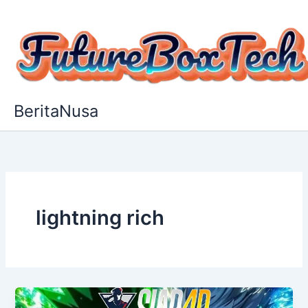
Lewati
ke
konten
BeritaNusa
lightning rich