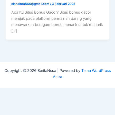
diansinta866@gmail.com
/
3 Februari 2025
Apa Itu Situs Bonus Gacor? Situs bonus gacor
merujuk pada platform permainan daring yang
menawarkan beragam bonus menarik untuk menarik
[…]
Copyright © 2026 BeritaNusa | Powered by
Tema WordPress
Astra