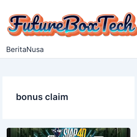
Lewati
ke
konten
BeritaNusa
bonus claim