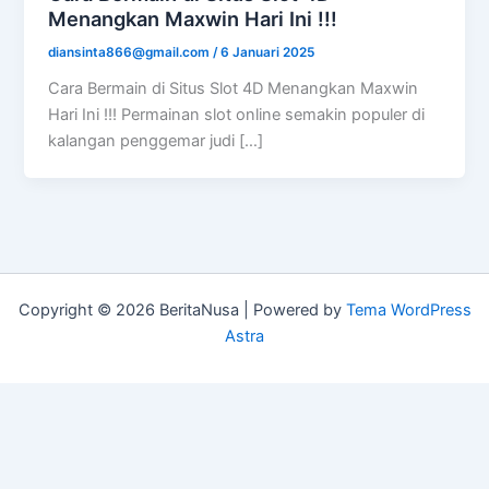
Menangkan Maxwin Hari Ini !!!
diansinta866@gmail.com
/
6 Januari 2025
Cara Bermain di Situs Slot 4D Menangkan Maxwin
Hari Ini !!! Permainan slot online semakin populer di
kalangan penggemar judi […]
Copyright © 2026 BeritaNusa | Powered by
Tema WordPress
Astra