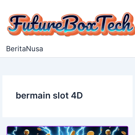
Lewati
ke
konten
BeritaNusa
bermain slot 4D