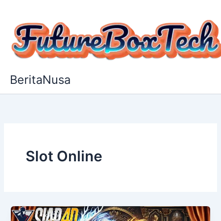
Lewati
ke
konten
BeritaNusa
Slot Online