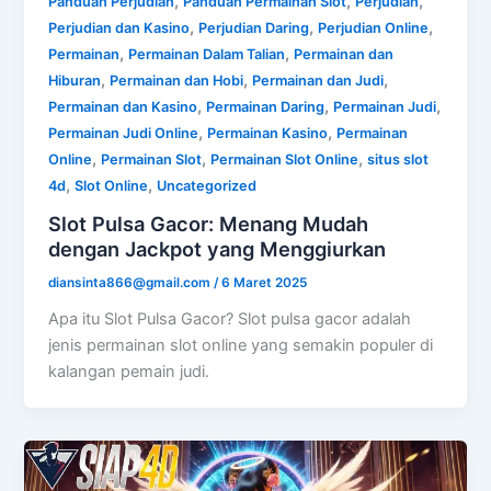
,
,
,
Panduan Perjudian
Panduan Permainan Slot
Perjudian
,
,
,
Perjudian dan Kasino
Perjudian Daring
Perjudian Online
,
,
Permainan
Permainan Dalam Talian
Permainan dan
,
,
,
Hiburan
Permainan dan Hobi
Permainan dan Judi
,
,
,
Permainan dan Kasino
Permainan Daring
Permainan Judi
,
,
Permainan Judi Online
Permainan Kasino
Permainan
,
,
,
Online
Permainan Slot
Permainan Slot Online
situs slot
,
,
4d
Slot Online
Uncategorized
Slot Pulsa Gacor: Menang Mudah
dengan Jackpot yang Menggiurkan
diansinta866@gmail.com
/
6 Maret 2025
Apa itu Slot Pulsa Gacor? Slot pulsa gacor adalah
jenis permainan slot online yang semakin populer di
kalangan pemain judi.