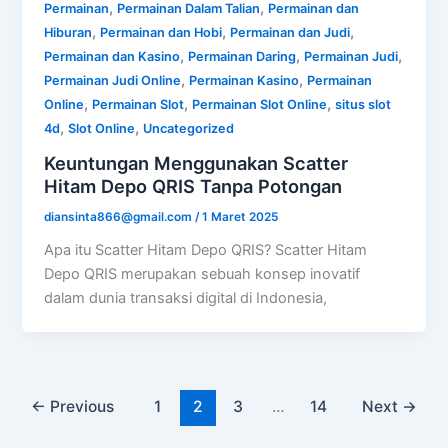
,
,
Permainan
Permainan Dalam Talian
Permainan dan
,
,
,
Hiburan
Permainan dan Hobi
Permainan dan Judi
,
,
,
Permainan dan Kasino
Permainan Daring
Permainan Judi
,
,
Permainan Judi Online
Permainan Kasino
Permainan
,
,
,
Online
Permainan Slot
Permainan Slot Online
situs slot
,
,
4d
Slot Online
Uncategorized
Keuntungan Menggunakan Scatter
Hitam Depo QRIS Tanpa Potongan
diansinta866@gmail.com
/
1 Maret 2025
Apa itu Scatter Hitam Depo QRIS? Scatter Hitam
Depo QRIS merupakan sebuah konsep inovatif
dalam dunia transaksi digital di Indonesia,
←
Previous
1
2
3
…
14
Next
→