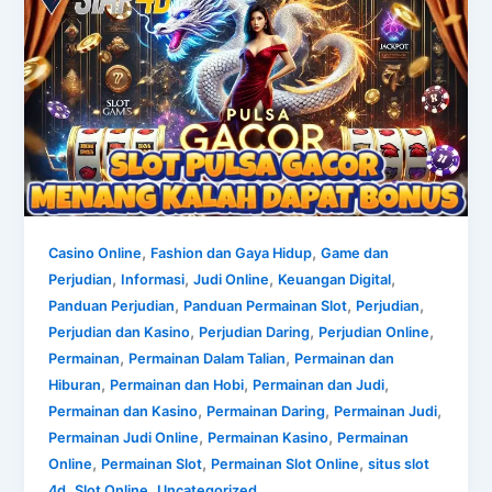
,
,
Casino Online
Fashion dan Gaya Hidup
Game dan
,
,
,
,
Perjudian
Informasi
Judi Online
Keuangan Digital
,
,
,
Panduan Perjudian
Panduan Permainan Slot
Perjudian
,
,
,
Perjudian dan Kasino
Perjudian Daring
Perjudian Online
,
,
Permainan
Permainan Dalam Talian
Permainan dan
,
,
,
Hiburan
Permainan dan Hobi
Permainan dan Judi
,
,
,
Permainan dan Kasino
Permainan Daring
Permainan Judi
,
,
Permainan Judi Online
Permainan Kasino
Permainan
,
,
,
Online
Permainan Slot
Permainan Slot Online
situs slot
,
,
4d
Slot Online
Uncategorized