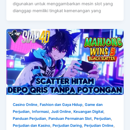
digunakan untuk menggambarkan mesin slot yang
dianggap memiliki tingkat kemenangan yang
,
,
Casino Online
Fashion dan Gaya Hidup
Game dan
,
,
,
,
Perjudian
Informasi
Judi Online
Keuangan Digital
,
,
,
Panduan Perjudian
Panduan Permainan Slot
Perjudian
,
,
,
Perjudian dan Kasino
Perjudian Daring
Perjudian Online