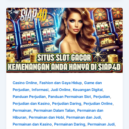
,
,
Casino Online
Fashion dan Gaya Hidup
Game dan
,
,
,
,
Perjudian
Informasi
Judi Online
Keuangan Digital
,
,
,
Panduan Perjudian
Panduan Permainan Slot
Perjudian
,
,
,
Perjudian dan Kasino
Perjudian Daring
Perjudian Online
,
,
Permainan
Permainan Dalam Talian
Permainan dan
,
,
,
Hiburan
Permainan dan Hobi
Permainan dan Judi
,
,
,
Permainan dan Kasino
Permainan Daring
Permainan Judi