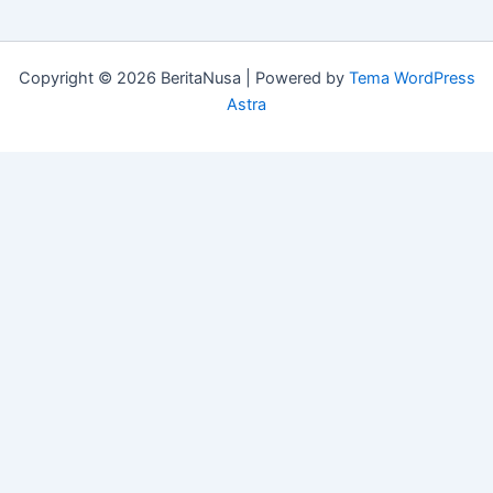
Copyright © 2026 BeritaNusa | Powered by
Tema WordPress
Astra