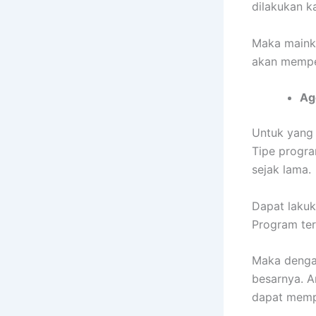
dilakukan k
Maka maink
akan memper
Ag
Untuk yang 
Tipe progra
sejak lama.
Dapat lakuk
Program ter
Maka dengan
besarnya. A
dapat mempe