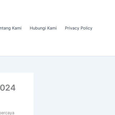
ntang Kami
Hubungi Kami
Privacy Policy
2024
percaya