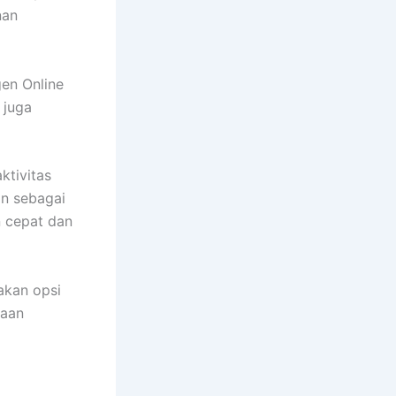
nan
en Online
 juga
ktivitas
n sebagai
 cepat dan
akan opsi
naan